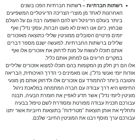
רשתות חברתיות – ר
שתות חברתיות הפכו בשנים
האחרונות לאחד מן מוצרי הצריכה הדיגיטליים המשפיעים
ביותר בעולם הדיגיטל ויש להם השפעה רבה גם על העולם
שבחוץ. כיום אנו רואים לא מעט חברות, עסקי נדל"ן ואף
יזמים פרטיים הסובלים ממוניטין שלילי כתוצאה מאזכורים
שלילים ברשתות החברתיות. למעשה ישנם מספר דברים
אותם תוכלו לעשות על מנת לדחוק את אזכורים אלו ואף
במקרים חריגים גם למחוק אותם כליל.
אלו הם רק חלק מן המקומות בהם תוכלו למצוא אזכורים שליליים
אודות יזמי ואנשי נדל"ן. אנו מאמינים כי הדרך האיכותית, הבריאה
והטובה ביותר להתמודד עם אזכורים אלו ולדחוק אותם מן מונעי
החיפוש היא דרך עבודה עם חברה המתמחה במלאכת ניהול
מוניטין ליזמי נדל"ן אשר תדע לאפיין את חומרת הבעיה, תבנה
עבורכם תכנית עבודה מפורטת ומסודרת לשם טיפול בבעיה
ותחליף את אותן תוצאות "מטרידות" בתוצאות חיוביות אשר יתנו
עבורכם ערך מוסף ויבנו את המוניטין החיובי שלכם.