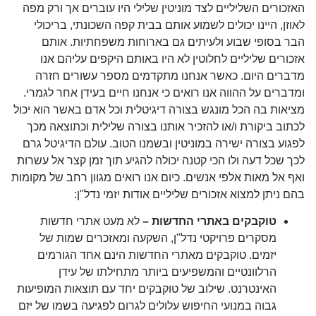
האזכורים השליליים לצד מוניטין שלילי היו עוברים אך ורק מפה
לאוזן, היינו יכולים לשמוע אותם בבית קפה השכונתי, בריכולי
הבר בסופי שבוע ולעיתים גם בארוחות משפחתיות. אותם
אזכורים שליליים לחלוטין לא היו באותם היקפים עליהם אנו
מדברים היום. כאשר אנחנו מתקדמים מספר עשורים חזרה
ומדברים על ההווה אנו רואים כי אנחנו חיים בעידן אחר לגמרי.
מציאות בה הכל מונגש בצורה דיגיטלית וכל אדם באשר הוא יכול
לכתוב ביקורת ו/או להזכיר אותנו בצורה שלילית וכתוצאה מכך
לפגוע בצורה ישירה במוניטין ובשמנו הטוב. עולם הדיגיטל גרם
לכך שכל דעה ולו הכי קטנה יכולה להגיע תוך זמן קצר אל עשרות
ואף אל מאות אלפי אנשים. כיום אנו רואים מגוון רחב של מקומות
בהם ניתן למצוא אזכורים שליליים אודות יזמי נדל"ן:
טוקבקים באתרי החדשות –
לא מעט אתרי חדשות
מסקרים פרויקטי נדל"ן, השקעה ומאזכרים שמות של
יזמים. טוקבקים מאתרי החדשות הינם אחד הגורמים
הרלוונטיים והמשפיעים ביותר מתחילתו של עידן
האינטרנט. שילוב של טוקבקים יחד עם תוצאות המופיעות
גבוה במנועי החיפוש עלולים לגרום לפגיעה בשמו של יזם