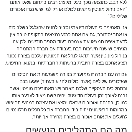
ללא רבב. כתוצאה מכך בעלי מקצוע רבים בתחום שאלו אותנו
"האם ניהול מוניטין מתאים לכולם או רק למי שיש נגדו אזכורים
שליליים?"
אנו מאמינים כי העולם דינאמי וסביר להניח שהגלגל בשלב כזה
או אחר יסתובב, גם אם אתם כרגע נמצאים בתקופה טובה אין
לדעת איפה תמצאו את עצמכם בעוד מספר חודשים. לכן אנו
מניחים שישנה חשיבות רבה בעבודה עם חברה המתמחה
בניהול מוניטין אשר תדאג לנהל את המוניטין שלכם בצורה נכונה,
תציג אתכם בצורה חיובית ברשתות החברתיות ובמנועי החיפוש.
עבודה עם חברה זו ממזערת בצורה משמעותית את הסיכויים
ש
אזכורים שליליים
(אשר יכולים להגיע בעתיד) יפגעו בכם
ובתהליכים העסקיים שלכם מאחר ויש מאחוריכם מוניטין אשר
נבנה לאורך זמן בעולם הדיגיטל ויהיה קשה מאוד לערער אותו.
כמו כן, בהנחה ואזכורים שכאלו ימצאו את עצמם במנועי החיפוש
במקומות הראשונים יהיה בידי החברה את כל הכלים הרלוונטיים
להעלים את אותם אזכורים בצורה מהירה אף יותר.
מה הם התהליכים הנעשים