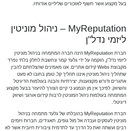
בעל מקצוע אשר חשוף לאזכורים שליליים אודותיו.
MyReputation – ניהול מוניטין
ליזמי נדל"ן
חברת MyReputation הינה חברה המתמחה בניהול מוניטין
ליזמי נדל"ן, הוקמה על ידי גלעד קמר ונחשבת לחלק בלתי נפרד
מקבוצת Webs קידום אתרים. אנו מאמינים שהצלחתם להבין
שתהליך ניהול מוניטין איננו תהליך קל, טומן בחובו לא מעט
אתגרים ודורש מקצוענות, יצירתיות והבנה בעולמות הדיגיטל
והשיווק. לפיכך אין מן הנמנע כי קיים הצורך להיעזר בבעל מקצוע
המתמחה בעולמות ניהול המוניטין לרבות קידום אורגני ושיווק
דיגיטלי.
חברת MyReputation בהובלתו של גלעד מתמחה ב
ניהול
מוניטין לעסקים
ועבדה אל מול גופים, תאגידים, חברות ויזמים
רבים ועשתה זאת כל הדרך עד לתדמית ציבורית חיובית אשר לא