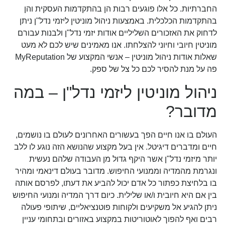
החברתיות. כל אלו פוגעים רבות הן בהתקדמות העסקית והן
בהתקדמות הכלכלית. באמצעות ניהול מוניטין ליזמי נדל"ן ניתן
לדחוק את האזכורים השליליים אודות יזמי נדל"ן ולבנות עבורם
מוניטין חיובי וחיוני להצלחתו. אנו מאמינים שיש לכם לא מעט
שאלות אודות
ניהול מוניטין
– אנשי המקצוע של MyReputation
פה על מנת להסיר לכם כל צל של ספק.
ניהול מוניטין ליזמי נדל"ן – במה
מדובר?
העולם בו אנו חיים הפך בעשורים האחרונים לעולם בו נושמים,
חיים ומדברים דיגיטל. אין בעל מקצוע שהנושא הזה נוגע לו ללב
יותר מיזמי נדל"ן אשר היקף גדול מן העבודה שלהם נעשית
ונגרמת מהמדיה וממנועי החיפוש. מדובר בעולם דינאמי ומהיר
בו בלחיצת כפתור כל אדם יכול להביע את דעתו, לפרסם אותה
בין אם היא חיובית ו/או שלילית. כיום דרך המדיה ומנועי החיפוש
ניתן להגיע אל משקיעים ולקוחות פוטנציאליים, שיתופי פעולה
רבים ואף להפוך לאוטוריטות במקצוע באזורים ובתחומי עניין