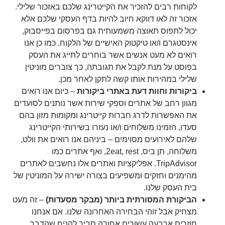
לקוחות רבים להזכיר את הקייטרינג שלכם באזכור שלילי.
אזכור זה לאו דווקא חיוב להיות בדף העסקי שלכם אלא
יכול לתפוס תאוצה משמעותית גם בפרסום בפייסבוק,
אינסטגרם ו/או טיקטוק האישיים של הלקוח. כמו כן אנו
רואים לא מעט אנשים אשר בוחרים לתייג את העסק
בפוסט על מנת לקבל את תגובתה, כך צוברים מוניטין
שלילי במהירות אותו קשה לתקן לאחר מכן.
ביקורות וחוות דעת באתרי ביקורות
– כיום אנו רואים
מגוון רחב של אתרים וספקי שירות אשר נותנים לסועדים
את האפשרות לדרג חברות קייטרינג ומקומות מזון בהם
סעדו, הזמינו משלוחים ו/או נעזרו בשירותי הקייטרינג
שלהם לאירועים מסוימים – ביניהם אנו רואים את וולט,
משלוחה, תן ביס, 2eat, rest, ואף אתרים כמו
TripAdvisor. אפליקציות ואתרים אלו נחשבים לאתרים
מהימנים וחזקים ומשפיעים בצורה ישירה על המוניטין של
בית העסק שלנו.
הביקורת המסורתית ביותר (מבקר מסעדות)
– זה מעט
מצחיק אבל זוהי הבחירה האחרונה שלנו. אם אנחנו
חוזרים ארבעה עשורים אחורה סביר להניח שהדבר