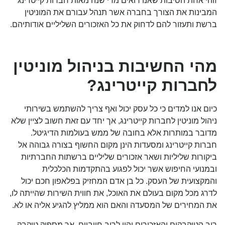
זוהי אחת הסיבות שאנו רואים מדי שנה מאות חברות קייטרינג
המבינות את הצורך בחברה אשר תנהל עבורם את המוניטין
ברשת ותעזור להם לדחוק את כל האזכורים השליליים אודותיהם.
מהי החשיבות בניהול מוניטין
לחברות קייטרינג?
כיום אנו למדים כי כל עסק יכול ואף צריך להשתמש בשירותי
ניהול מוניטין לחברות קייטרינג, אך יחד עם זאת חשוב לציין שלא
מדובר במותרות אלא בחובה של ממש בעולמות הדיגיטל.
חברות קייטרינג ומסעדות הינן מקום החשוף בצורה גבוהה אל
ביקורות שליליות ושאר אזכורים שליליים ברשתות החברתיות
ובמנועי החיפוש אשר יכול לפגוע בהתקדמות הכלכלית
והמקצועית של העסק. כל בן אדם המחזיק בפלאפון חכם יכול
לדרג מכל מקום בעולם את האוכל, את חווית השירות שהייתה לו,
את המחירים של המסעדה והאם הוא ממליץ להגיע אליה או לא.
רוב הטוקבקים והאזכורים יהיו לרוב חיוביים, אך מספיק טוקבק