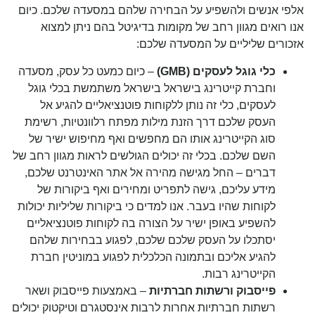
אלפי אנשים ולהשפיע על הבחירה שלהם במסעדה שלכם. כיום
אנו רואים מגוון רחב של מקומות בדיגיטל בהם ניתן למצוא
אזכורים שליליים על המסעדה שלכם:
כלי גוגל לעסקים (
GMB)
– כיום כמעט כל עסק, מסעדה
וחברת קייטרינג בישראל בישראל משתמשת בכלי גוגל
לעסקים, כלי זה נותן ללקוחות פוטנציאליים להגיע אל
העסק שלכם דרך הזנת מילות מפתח רלוונטיות, רשימת
סוג הקייטרינג אותו הם מחפשים ואף מחיפוש ישיר של
השם שלכם. בכלי זה יכולים הגולשים לראות מגוון רחב של
דברים – החל מגישה מהירה אל אתר האינטרנט שלכם,
מידע עליכם, גישה לתפריט ומחירים ואף ביקורות של
לקוחות שהיו בעבר. אנו למדים כי ביקורות שליליות יכולות
להשפיע באופן ישיר על הצורה בה לקוחות פוטנציאליים
יסתכלו על העסק שלכם שלכם, לפגוע בבחירות שלהם
להגיע אליכם ובתמונה הכלכלית לפגוע במוניטין חברת
הקייטרינג רבות.
פייסבוק ורשתות חברתיות
– באמצעות פייסבוק ושאר
רשתות חברתיות אחרות לרבות אינסטגרם וטיקטוק יכולים