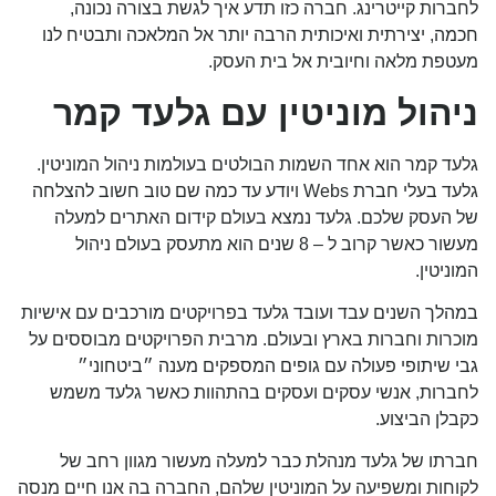
לחברות קייטרינג. חברה כזו תדע איך לגשת בצורה נכונה,
חכמה, יצירתית ואיכותית הרבה יותר אל המלאכה ותבטיח לנו
מעטפת מלאה וחיובית אל בית העסק.
ניהול מוניטין עם גלעד קמר
גלעד קמר הוא אחד השמות הבולטים בעולמות ניהול המוניטין.
גלעד בעלי חברת Webs ויודע עד כמה שם טוב חשוב להצלחה
של העסק שלכם. גלעד נמצא בעולם קידום האתרים למעלה
מעשור כאשר קרוב ל – 8 שנים הוא מתעסק בעולם ניהול
המוניטין.
במהלך השנים עבד ועובד גלעד בפרויקטים מורכבים עם אישיות
מוכרות וחברות בארץ ובעולם. מרבית הפרויקטים מבוססים על
גבי שיתופי פעולה עם גופים המספקים מענה ״ביטחוני״
לחברות, אנשי עסקים ועסקים בהתהוות כאשר גלעד משמש
כקבלן הביצוע.
חברתו של גלעד מנהלת כבר למעלה מעשור מגוון רחב של
לקוחות ומשפיעה על המוניטין שלהם, החברה בה אנו חיים מנסה