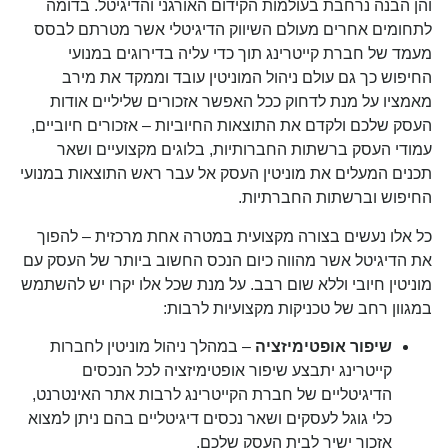
והן הבנה נרחבת בעולמות הקידום האורגני והדיגיטל. בדומה
לתחומים אחרים מעולם השיווק הדיגיטלי אשר מטרתם לבסס
מעמד של חברת קייטרינג תוך כדי עליה בדירוגים במנועי
החיפוש כך גם עולם ניהול המוניטין עובד וממקד את מירב
מאמציו על מנת לדחוק ככל האפשר אזכורים שליליים אודות
העסק שלכם ולקדם את התוצאות החיוביות – אזכורים חיוביים,
עמודי העסק ברשתות החברותיות, בלוגים מקצועיים ושאר
תכנים המעלים את מוניטין העסק אל עבר ראש התוצאות במנועי
החיפוש וברשתות החברתיות.
כל אלו נעשים בצורה מקצועית במטרה אחת מרכזית – להפוך
את הדיגיטל אשר מהווה כיום הנכס החשוב ביותר של העסק עם
מוניטין חיובי וללא שום רבב. על מנת שכל אלו יקרו יש להשתמש
במגוון רחב של טכניקות מקצועיות לרבות:
שיפור אופטימיזציה
– במהלך ניהול מוניטין לחברות
קייטרינג יתבצע שיפור אופטימיזציה לכל הנכסים
הדיגיטליים של חברת הקייטרינג לרבות אתר האינטרנט,
כלי גוגל לעסקים ושאר נכסים דיגיטליים בהם ניתן למצוא
אזכור ישיר לבית העסק שלכם.