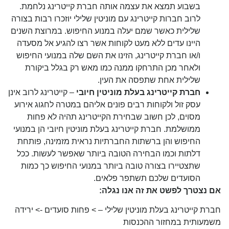
בשבוע תמצא את עצמה אותה חברת קייטרינג נלחמת.
לרוב חברות קייטרינג עם מוניטין שלילי יוזכרו רבות בצורה
שלילית כאשר שמם יעלה במנוע החיפוש. במרוצת השנים
היינו עדים ללא מעט לקוחות אשר רצו להגיע אל מסעדה
ו/או חברת קייטרינג, הזינו את השם שלה במנועי החיפוש
ולאחר מכן התרחקו ממנה כמו מאש רק בגלל ביקורת
שלילית אחת שתפסה את העין.
חברת קייטרינג בעלת מוניטין חיובי
– קייטרינג לרוב אינן
עסק זול ולקוחות רבים פונים אליהם במטרה לחגוג אירוע
מסוים, לכן חשוב שבחירת הקייטרינג תהיה לא פחות
ממושלמת. חברת קייטרינג בעלת מוניטין חיובי הן במנועי
החיפוש והן ברשתות החברתיות נראית מזמינה, פותחת
דלתות וכמו הבחירה הטובה ביותר שאפשר לעשות. ככל
שתצטיירו בצורה טובה ביותר במנועי החיפוש כך כמות
הסועדים שלכם תשתפר פלאים.
אם נצטרך לפשט את זה אנו נגלה:
חברת קייטרינג בעלת מוניטין שלילי – > פחות סועדים -> ירידה
משמעותית במחזור ההכנסות